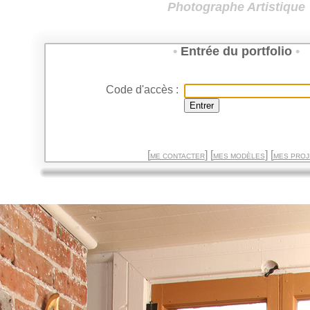
Photographe Artist
•
Entrée du portfo
Code d'accès :
[
] [
] [
ME CONTACTER
MES MODÈLES
M